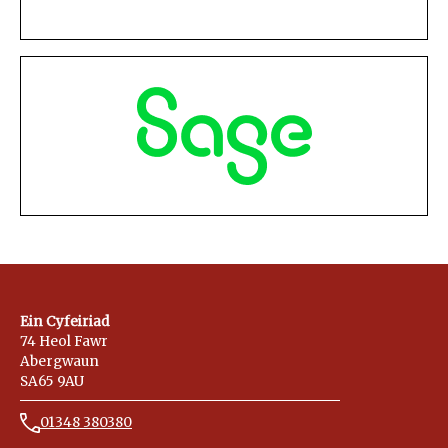
Ein Cyfeiriad
74 Heol Fawr
Abergwaun
SA65 9AU
01348 380380