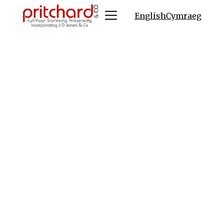
English
Cymraeg
Pritchard & Co