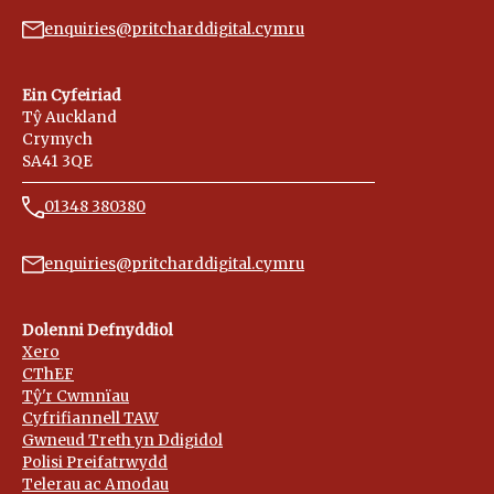
enquiries@pritcharddigital.cymru
Ein Cyfeiriad
Tŷ Auckland
Crymych
SA41 3QE
01348 380380
enquiries@pritcharddigital.cymru
Dolenni Defnyddiol
Xero
CThEF
Tŷ'r Cwmnïau
Cyfrifiannell TAW
Gwneud Treth yn Ddigidol
Polisi Preifatrwydd
Telerau ac Amodau